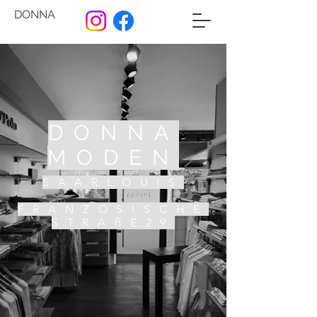
DONNA
DONNA
MODEN
SAARLOUIS
FRANZÖSISCHE
STRAßE29